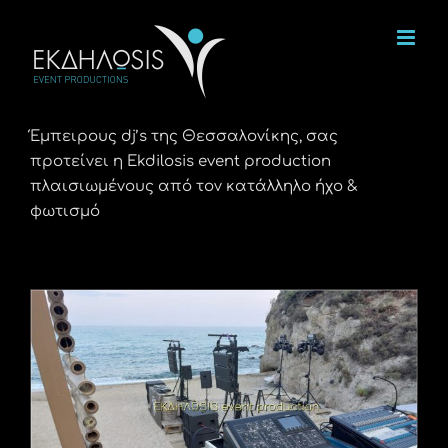
Μετάβαση
στο
περιεχόμενο
Έμπειρους dj’s της Θεσσαλονίκης, σας
προτείνει η Ekdilosis event production
πλαισιωμένους από τον κατάλληλο ήχο &
φωτισμό