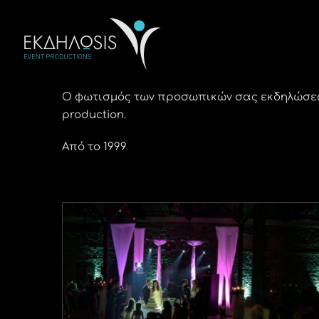
Μετάβαση
στο
περιεχόμενο
Ο φωτισμός των προσωπικών σας εκδηλώσεων
production.
Από το 1999