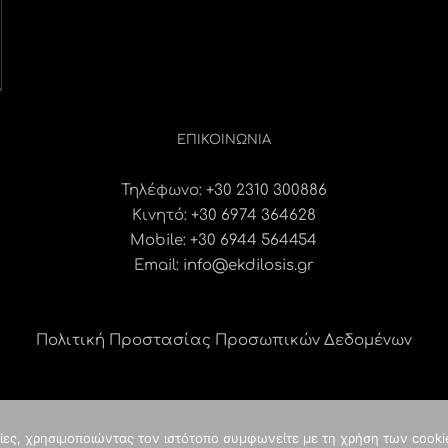
ΕΠΙΚΟΙΝΩΝΊΑ
Τηλέφωνο:
+30 2310 300886
Κινητό:
+30 6974 364628
Mobile: +30 6944 564454
Email:
info@ekdilosis.gr
Πολιτική Προστασίας Προσωπικών Δεδομένων
γίες, χρησιμοποιώντας τον ιστότοπο συμφωνείτε με τη χρήση των cooki
ght
2026 idees digital agency
κατασκευή ιστοσελίδας
| ALL RIGHTS RES