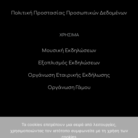
Πολιτική Προστασίας Προσωπικών Δεδομένων
ΧΡΗΣΙΜΑ
Μουσική Εκδηλώσεων
Εξοπλισμός Εκδηλώσεων
Οργάνωση Εταιρικής Εκδήλωσης
Οργάνωση Γάμου
Τα cookies επιτρέπουν μια σειρά από λειτουργίες,
χρησιμοποιώντας τον ιστότοπο συμφωνείτε με τη χρήση των
© Copyright
2026 idees digital agency
κατασκευή ιστοσελίδας
|
cookies