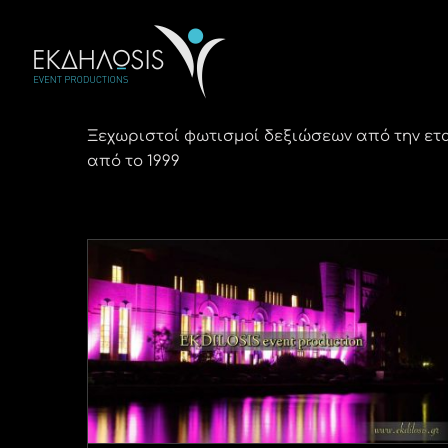
Μετάβαση
στο
περιεχόμενο
Ξεχωριστοί φωτισμοί δεξιώσεων από την ετ
από το 1999