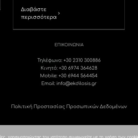
Διαβάστε
περισσότερα
ΕΠΙΚΟΙΝΩΝΊΑ
Τηλέφωνο:
+30 2310 300886
Κινητό:
+30 6974 364628
Mobile: +30 6944 564454
Email:
info@ekdilosis.gr
Πολιτική Προστασίας Προσωπικών Δεδομένων
γίες, χρησιμοποιώντας τον ιστότοπο συμφωνείτε με τη χρήση των cooki
ght
2026 idees digital agency
κατασκευή ιστοσελίδας
| ALL RIGHTS RES