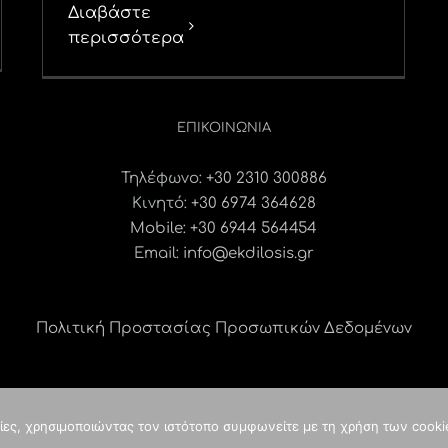
Διαβάστε
περισσότερα
ΕΠΙΚΟΙΝΩΝΊΑ
Τηλέφωνο:
+30 2310 300886
Κινητό:
+30 6974 364628
Mobile: +30 6944 564454
Email:
info@ekdilosis.gr
Πολιτική Προστασίας Προσωπικών Δεδομένων
γίες, χρησιμοποιώντας τον ιστότοπο συμφωνείτε με τη χρήση των cooki
ght
2026 idees digital agency
κατασκευή ιστοσελίδας
| ALL RIGHTS RES