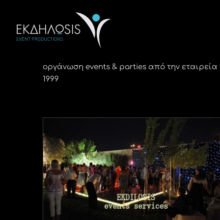
Μετάβαση
στο
περιεχόμενο
οργάνωση events & parties από την εταιρεί
1999