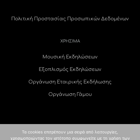
Πολιτική Προστασίας Προσωπικών Δεδομένων
ΧΡΗΣΙΜΑ
Μουσική Εκδηλώσεων
Εξοπλισμός Εκδηλώσεων
Οργάνωση Εταιρικής Εκδήλωσης
Οργάνωση Γάμου
Τα cookies επιτρέπουν μια σειρά από λειτουργίες,
χρησιμοποιώντας τον ιστότοπο συμφωνείτε με τη χρήση των
© Copyright
2026 idees digital agency
κατασκευή ιστοσελίδας
|