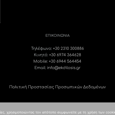
ΕΠΙΚΟΙΝΩΝΊΑ
Τηλέφωνο:
+30 2310 300886
Κινητό:
+30 6974 364628
Mobile: +30 6944 564454
Email:
info@ekdilosis.gr
Πολιτική Προστασίας Προσωπικών Δεδομένων
γίες, χρησιμοποιώντας τον ιστότοπο συμφωνείτε με τη χρήση των cooki
ght
2026 idees digital agency
κατασκευή ιστοσελίδας
| ALL RIGHTS RES