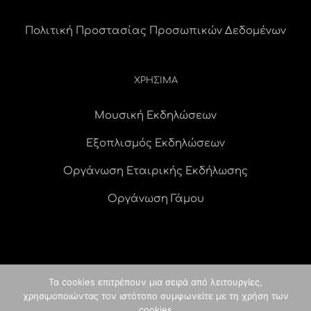
Πολιτική Προστασίας Προσωπικών Δεδομένων
ΧΡΗΣΙΜΑ
Μουσική Εκδηλώσεων
Εξοπλισμός Εκδηλώσεων
Οργάνωση Εταιρικής Εκδήλωσης
Οργάνωση Γάμου
Τα cookies επιτρέπουν μια σειρά από λειτουργίες,
χρησιμοποιώντας τον ιστότοπο συμφωνείτε με τη χρήση των
© Copyright
2026 idees digital agency
κατασκευή ιστοσελίδας
|
cookies