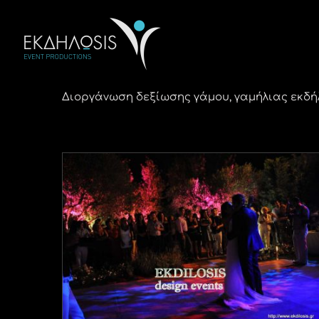
Μετάβαση
στο
περιεχόμενο
Διοργάνωση δεξίωσης γάμου, γαμήλιας εκδήλω