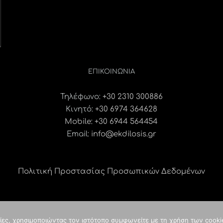
ΕΠΙΚΟΙΝΩΝΊΑ
Τηλέφωνο:
+30 2310 300886
Κινητό:
+30 6974 364628
Mobile: +30 6944 564454
Email:
info@ekdilosis.gr
Πολιτική Προστασίας Προσωπικών Δεδομένων
γίες, χρησιμοποιώντας τον ιστότοπο συμφωνείτε με τη χρήση των cooki
ght
2026 idees digital agency
κατασκευή ιστοσελίδας
| ALL RIGHTS RES