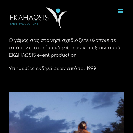
Μετάβαση
στο
περιεχόμενο
Ο γάμος σας στο νησί σχεδιάζετε υλοποιείτε
από την εταιρεία εκδηλώσεων και εξοπλισμού
ΕΚΔΗΛΩSIS event production.
Υπηρεσίες εκδηλώσεων από τοι 1999