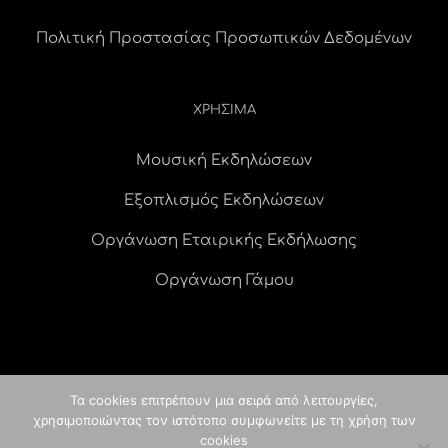
Πολιτική Προστασίας Προσωπικών Δεδομένων
ΧΡΗΣΙΜΑ
Μουσική Εκδηλώσεων
Εξοπλισμός Εκδηλώσεων
Οργάνωση Εταιρικής Εκδήλωσης
Οργάνωση Γάμου
Τα cookies επιτρέπουν μια σειρά από λειτουργίες,
χρησιμοποιώντας τον ιστότοπο συμφωνείτε με τη χρήση των
© Copyright
2026 idees digital agency
κατασκευή ιστοσελίδας
|
cookies
ALL RIGHTS RESERVED |