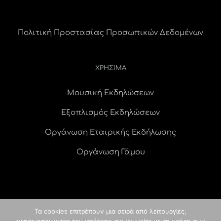
Πολιτική Προστασίας Προσωπικών Δεδομένων
ΧΡΗΣΙΜΑ
Μουσική Εκδηλώσεων
Εξοπλισμός Εκδηλώσεων
Οργάνωση Εταιρικής Εκδήλωσης
Οργάνωση Γάμου
Τα cookies επιτρέπουν μια σειρά από λειτουργίες,
© Copyright
2026 idees digital agency
κατασκευή ιστοσελίδας
|