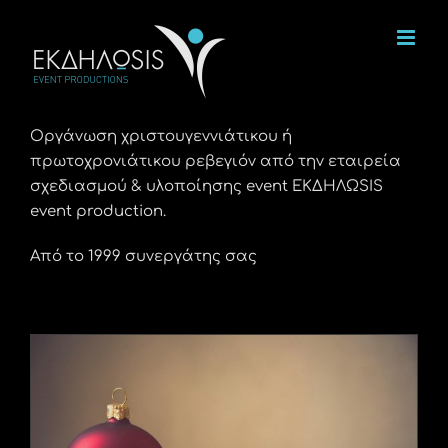
Μετάβαση
στο
περιεχόμενο
Οργάνωση χριστουγεννιάτικου ή
πρωτοχρονιάτικου ρεβεγιόν από την εταιρεία
σχεδιασμού & υλοποίησης event ΕΚΔΗΛΩSIS
event production.
Από το 1999 συνεργάτης σας