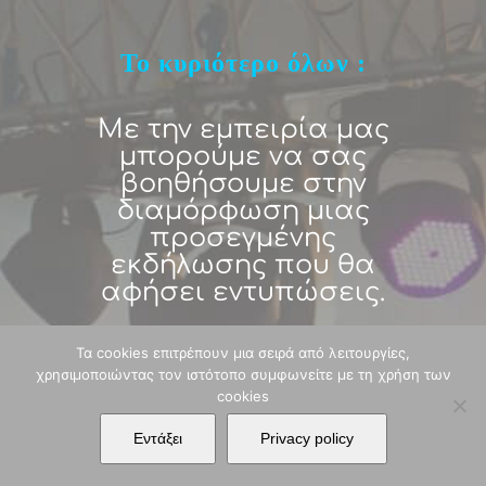
Το κυριότερο όλων :
Με την εμπειρία μας
μπορούμε να σας
βοηθήσουμε στην
διαμόρφωση μιας
προσεγμένης
εκδήλωσης που θα
αφήσει εντυπώσεις.
Δημιουργούμε την
Τα cookies επιτρέπουν μια σειρά από λειτουργίες,
ατμόσφαιρα που
χρησιμοποιώντας τον ιστότοπο συμφωνείτε με τη χρήση των
cookies
ταιριάζει στο event
σας
Εντάξει
Privacy policy
Από κομψές κοινωνικές