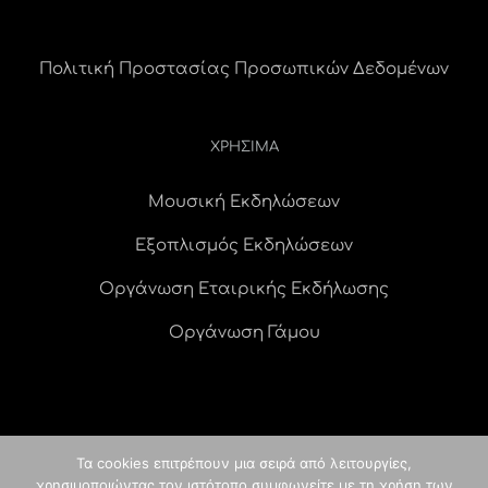
Πολιτική Προστασίας Προσωπικών Δεδομένων
ΧΡΗΣΙΜΑ
Μουσική Εκδηλώσεων
Εξοπλισμός Εκδηλώσεων
Οργάνωση Εταιρικής Εκδήλωσης
Οργάνωση Γάμου
Τα cookies επιτρέπουν μια σειρά από λειτουργίες,
χρησιμοποιώντας τον ιστότοπο συμφωνείτε με τη χρήση των
© Copyright
2026 idees digital agency
κατασκευή ιστοσελίδας
|