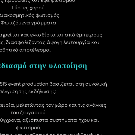
ύς προβολείς και εφέ φωτισμού
Πίστες χορού
Διακοσμητικός φωτισμός
Φωτιζόμενα γράμματα
τηρείται και εγκαθίσταται από έμπειρους
ας, διασφαλίζοντας άψογη λειτουργία και
σθητικό αποτέλεσμα.
εδιασμό στην υλοποίηση
IS event production βασίζεται στη συνολική
έγγιση της εκδήλωσης:
ειρία, μελετώντας τον χώρο και τις ανάγκες
του ζευγαριού.
σύγχρονα, αξιόπιστα συστήματα ήχου και
φωτισμού.