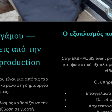
Ο εξοπλισμός πο
ς γάμου —
ις από την
Στην ΕΚΔΗΛΩSIS event pr
roduction
και φωτιστικό εξοπλισμό
είδ
ου είναι μια από τις πιο
Οι υπηρε
ικό ρόλο στη δημιουργία
ρίας.
Επαγγελματι
DJ set-
λισμός καθορίζουνε την
Αρχιτεκτον
ξίωση σε γιορτή.