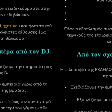
Κινητο
ion εξειδικεύομαστε στην
ών εκδηλώσεων.
J,
ηχητικού
και φωτιστικού
Όλος ο εξοπλισμός συν
 κλειστές αίθουσες έως
τεχνικούς της εταιρεί
στη θάλασσα.
αι
 πέρα από τον DJ
Από τον σχ
ρίζουμε την υπηρεσία μας
Η φιλοσοφία της ΕΚΔΗΛΩS
ς DJ.
προσ
ν εμπειρία γύρω από τη
Σχεδιάζουμε την εμπ
ή της βραδιάς.
Εξοπλίζουμε με 
ν εφέ, έως τον συντονισμό
concept του γάμου, κάθε