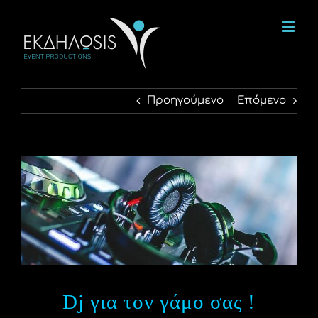
Μετάβαση
στο
περιεχόμενο
Προηγούμενο
Επόμενο
Προβολή
μεγαλύτερης
εικόνας
Dj για τον γάμο σας !