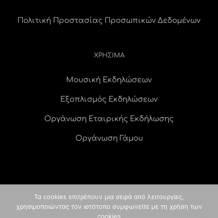
Πολιτική Προστασίας Προσωπικών Δεδομένων
ΧΡΗΣΙΜΑ
Μουσική Εκδηλώσεων
Εξοπλισμός Εκδηλώσεων
Οργάνωση Εταιρικής Εκδήλωσης
Οργάνωση Γάμου
Τα cookies επιτρέπουν μια σειρά από λειτουργίες,
χρησιμοποιώντας τον ιστότοπο συμφωνείτε με τη χρήση των
© Copyright
2026 idees digital agency
κατασκευή ιστοσελίδας
|
cookies