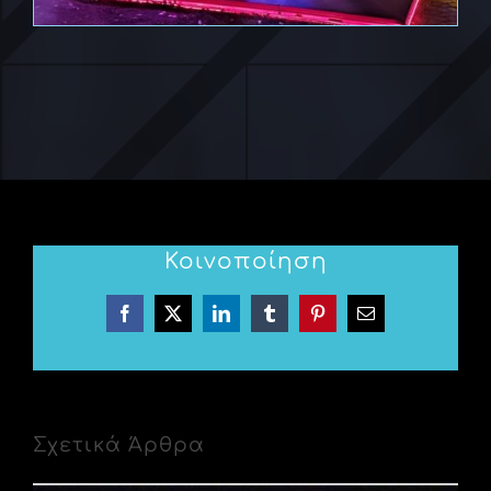
Κοινοποίηση
Facebook
X
LinkedIn
Tumblr
Pinterest
Email
Σχετικά Άρθρα