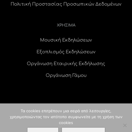
Πολιτική Προστασίας Προσωπικών Δεδομένων
ΧΡΗΣΙΜΑ
Μουσική Εκδηλώσεων
Εξοπλισμός Εκδηλώσεων
Οργάνωση Εταιρικής Εκδήλωσης
Οργάνωση Γάμου
Τα cookies επιτρέπουν μια σειρά από λειτουργίες,
χρησιμοποιώντας τον ιστότοπο συμφωνείτε με τη χρήση των
© Copyright
2026 idees digital agency
κατασκευή ιστοσελίδας
|
cookies
ALL RIGHTS RESERVED |