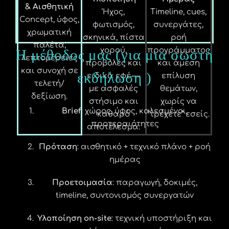
& Αισθητική
Ήχος,
Timeline, cues,
Concept, ύφος,
φωτισμός,
συνεργάτες,
χρωματική
σκηνικά, πίστα
ροή
παλέτα,
χορού,
προγράμματος
Η μέθοδος μας (για μια σωστή
λεπτομέρειες
προβολές και
και άμεση
και συνοχή σε
εκδήλωση )
ειδικά εφέ —
επίλυση
τελετή/
με ασφαλές
θεμάτων,
δεξίωση.
στήσιμο και
χωρίς να
Brief
: χώρος, ύφος, καλεσμένοι,
καθαρό
“τρέχετε” εσείς.
προτεραιότητες
αποτέλεσμα.
Πρόταση
: αισθητικό + τεχνικό πλάνο + ροή
ημέρας
Προετοιμασία
: παραγωγή, δοκιμές,
timeline, συντονισμός συνεργατών
Υλοποίηση on-site
: τεχνική υποστήριξη και