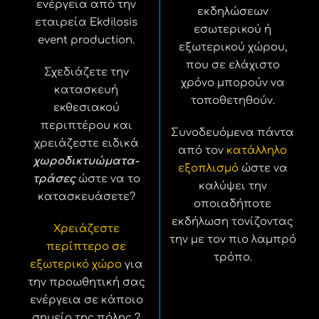
ενέργεια από την
εκδηλώσεων
εταιρεία Ekdilosis
εσωτερικού ή
event production.
εξωτερικού χώρου,
που σε ελάχιστο
Σχεδιάζετε την
χρόνο μπορούν να
κατασκευή
τοποθετηθούν.
εκθεσιακού
περιπτέρου και
Συνοδευόμενα πάντα
χρειάζεστε ειδικά
από τον
κατάλληλο
χωροδικτυώματα-
εξοπλισμό
ώστε να
τράσες
ώστε να το
καλύψει την
κατασκευάσετε?
οποιαδήποτε
εκδήλωση τονίζοντας
Χρειάζεστε
την με τον πιο λαμπρό
περίπτερο σε
τρόπο.
εξωτερικό χώρο
για
την προωθητική σας
ενέργεια σε κάποιο
σημείο της πόλης ?