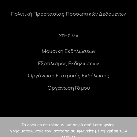
Πολιτική Προστασίας Προσωπικών Δεδομένων
ΧΡΗΣΙΜΑ
Μουσική Εκδηλώσεων
Εξοπλισμός Εκδηλώσεων
Οργάνωση Εταιρικής Εκδήλωσης
Οργάνωση Γάμου
Τα cookies επιτρέπουν μια σειρά από λειτουργίες,
χρησιμοποιώντας τον ιστότοπο συμφωνείτε με τη χρήση των
© Copyright
2026 idees digital agency
κατασκευή ιστοσελίδας
|