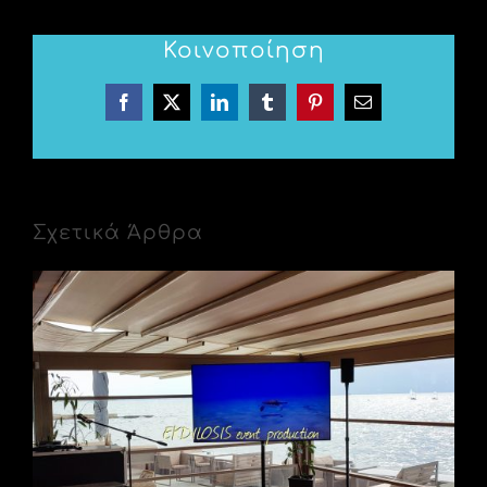
Κοινοποίηση
Facebook
X
LinkedIn
Tumblr
Pinterest
Email
Σχετικά Άρθρα