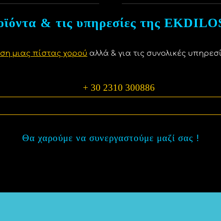
οϊόντα & τις υπηρεσίες της EKDILOS
αση μιας πίστας χορού
αλλά & για τις συνολικές υπηρεσ
+ 30 2310 300886
info@ekdilosis.gr
Θα χαρούμε να συνεργαστούμε μαζί σας
!