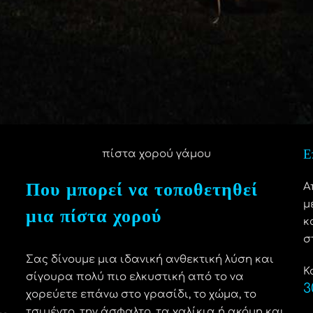
Ε
πίστα χορού γάμου
Που μπορεί να τοποθετηθεί
Α
μ
μια πίστα χορού
κ
σ
Σας δίνουμε μια
ιδανική
ανθεκτική
λύση και
Κ
σίγουρα πολύ πιο ελκυστική από το να
3
χορεύετε επάνω στο
γρασίδι, το χώμα, το
τσιμέντο, την άσφαλτο, τα χαλίκια ή
ακόμη και