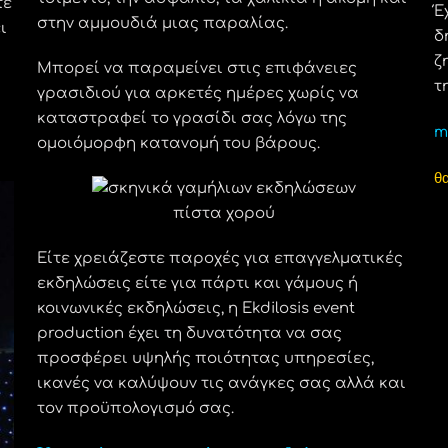
τε
Έ
στην αμμουδιά μιας παραλίας.
ι
δ
ζ
Μπορεί να παραμείνει στις επιφάνειες
τ
γρασιδιού για αρκετές ημέρες χωρίς να
καταστραφεί το γρασίδι σας λόγω της
ma
ομοιόμορφη κατανομή του βάρους.
θ
πίστα χορού
Είτε χρειάζεστε παροχές για επαγγελματικές
εκδηλώσεις είτε για πάρτι και γάμους ή
κοινωνικές εκδηλώσεις, η Ekdilosis event
production έχει τη δυνατότητα να σας
προσφέρει υψηλής ποιότητας υπηρεσίες,
ικανές να καλύψουν τις ανάγκες σας αλλά και
τον προϋπολογισμό σας.