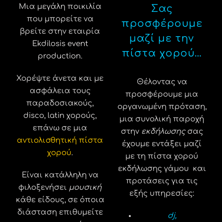
Μια μεγάλη ποικιλία
Σας
που μπορείτε να
προσφέρουμε
βρείτε στην εταιρία
μαζί με την
Ekdilosis event
πίστα χορού…
production.
Χορέψτε άνετα και με
Θέλοντας να
ασφάλεια τους
προσφέρουμε μια
παραδοσιακούς,
οργανωμένη πρόταση,
disco, latin χορούς,
μια συνολική παροχή
επάνω σε μια
στην
εκδήλωσης
σας
αντιολισθητική πίστα
έχουμε εντάξει μαζί
χορού
.
με τη πίστα χορού
εκδήλωσης γάμου και
Είναι κατάλληλη να
προτάσεις για τις
φιλοξενήσει
μουσική
εξής υπηρεσίες:
κάθε είδους, σε όποια
διάσταση επιθυμείτε
dj
,