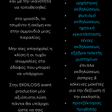
και με την ικανότητα
ορχήστρες
να τοποθετηθεί:
εκδηλώσεων
,
φωτισμό
στο γρασίδι, το
εκδηλώσεων
,
τσιμέντο ή ακόμη και
ηχητική
στην αμμουδιά μιας
εγκατάσταση
,
παραλίας.
τέντες
εκδηλώσεων
,
Μην σας απασχολεί η
εξέδρα τελετής
κλίση ή οι τυχόν
μυστηρίων
ανωμαλίες στο
έπιπλα
έδαφος που μπορεί
εκδηλώσεων,
να υπάρχουν.
άσπρες &
κόκκινες μοκέτες
Στην EKDILOSIS event
για την δεξίωση ή
production μία
την εκκλησία,
αξιόπιστη λύση
προτζέκτορας
πάντα θα υπάρχει
προβολής
.
ώστε να σας