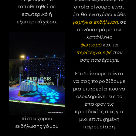
τοποθετηθεί σε
οποία σίγουρο είναι
εσωτερικό ή
ότι θα ενισχύσει κάθε
εξωτερικό χώρο.
γαμήλια
εκδήλωση
,
σε
συνδυασμό με τον
κατάλληλο
φωτισμό
και τα
περίτεχνα ε
φέ
που
σας παρέχουμε.
Επιδιώκουμε πάντα
να σας παραδίδουμε
μια υπηρεσία που να
ολοκληρώνει εις το
έπακρον τις
προσδοκίες σας για
πίστα χορού
μια επιτυχημένη
εκδήλωσης γάμου
παρουσίαση.