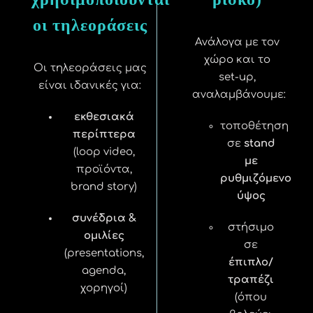
οι τηλεοράσεις
Ανάλογα με τον
χώρο και το
Οι τηλεοράσεις μας
set-up,
είναι ιδανικές για:
αναλαμβάνουμε:
εκθεσιακά
τοποθέτηση
περίπτερα
σε
stand
(loop video,
με
προϊόντα,
ρυθμιζόμενο
brand story)
ύψος
συνέδρια &
στήσιμο
ομιλίες
σε
(presentations,
έπιπλο/
agenda,
τραπέζι
χορηγοί)
(όπου