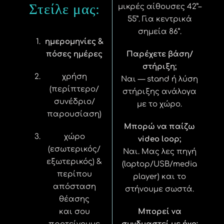
Στείλε μας:
μικρές αίθουσες 42”–
55”. Για κεντρικά
σημεία 86”.
ημερομηνίες &
πόσες ημέρες
Παρέχετε βάση/
στήριξη;
χρήση
Ναι — stand ή λύση
(περίπτερο/
στήριξης ανάλογα
συνέδριο/
με το χώρο.
παρουσίαση)
Μπορώ να παίζω
χώρο
video loop;
(εσωτερικός/
Ναι. Μας λες πηγή
εξωτερικός) &
(laptop/USB/media
περίπου
player) και το
απόσταση
στήνουμε σωστά.
θέασης
και σου
Μπορεί να