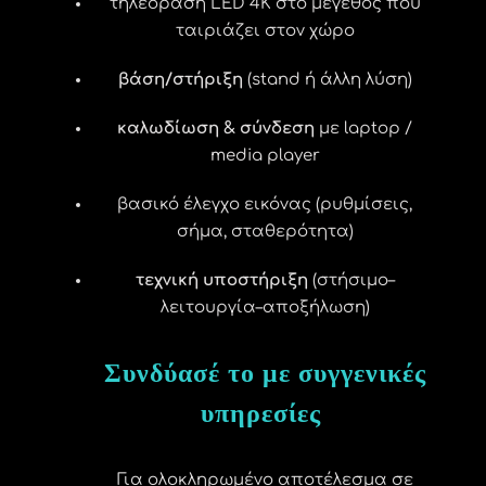
τηλεόραση LED 4K στο μέγεθος που
ταιριάζει στον χώρο
βάση/στήριξη
(stand ή άλλη λύση)
καλωδίωση & σύνδεση
με laptop /
media player
βασικό έλεγχο εικόνας (ρυθμίσεις,
σήμα, σταθερότητα)
τεχνική υποστήριξη
(στήσιμο–
λειτουργία–αποξήλωση)
Συνδύασέ το με συγγενικές
υπηρεσίες
Για ολοκληρωμένο αποτέλεσμα σε