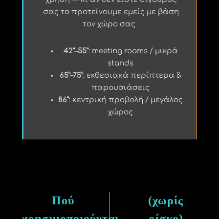
σας το προτείνουμε εμείς με βάση
τον χώρο σας .
42”–55”
: meeting rooms / μικρά
stands
65”–75”
: εκθεσιακά περίπτερα &
παρουσιάσεις
86”
: κεντρική προβολή / μεγάλος
χώρος
Πού
(χωρίς
χρησιμοποιούνται
ρίσκο)