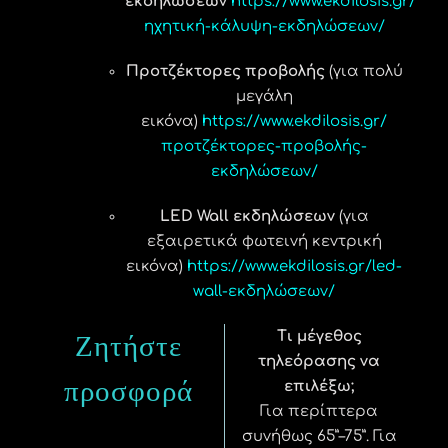
εκδηλώσεων
https://www.ekdilosis.gr/
ηχητική-κάλυψη-εκδηλώσεων/
Προτζέκτορες προβολής
(για πολύ
μεγάλη
εικόνα)
https://www.ekdilosis.gr/
προτζέκτορες-προβολής-
εκδηλώσεων/
LED Wall εκδηλώσεων
(για
εξαιρετικά φωτεινή κεντρική
εικόνα)
https://www.ekdilosis.gr/led-
wall-εκδηλώσεων/
Τι μέγεθος
Ζητήστε
τηλεόρασης να
προσφορά
επιλέξω;
Για περίπτερα
συνήθως 65”–75”. Για