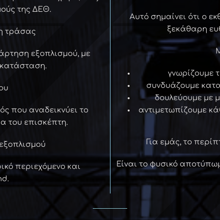
ούς της ΔΕΘ.
Αυτό σημαίνει ότι ο εκ
ξεκάθαρη ευθ
η τράσας
Μ
νάρτηση εξοπλισμού, με
γκατάσταση.
γνωρίζουμε τ
συνδυάζουμε κατα
ου
δουλεύουμε με μ
ός που αναδεικνύει το
αντιμετωπίζουμε κάθ
α του επισκέπτη.
Για εμάς, το περί
 εξοπλισμού
Είναι το φυσικό αποτύπω
ρικό περιεχόμενο και
nd.