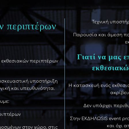
Τεχνική υποστή
ν περιπτέρων
Παρουσία και άμεση παρ
Θ
ε
Γιατί να μας ε
ή εκθεσιακών περιπτέρων
εκθεσιακώ
τασκευαστική υποστήριξη
Η κατασκευή ενός εκθεσι
ογική και υπευθυνότητα.
ακρίβει
υμε:
Δεν υπάρχει περιθώ
ριπτέρων
Στην ΕΚΔΗΛΩSIS event pr
και όχι 
οσμένων στον χώρο, στις