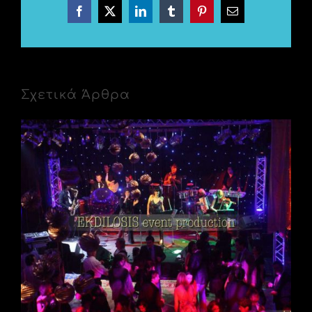
Facebook
X
LinkedIn
Tumblr
Pinterest
Email
Σχετικά Άρθρα