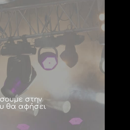
ήσουμε στην
υ θα αφήσει