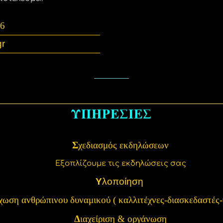
86
gr
Υ
ΠΗΡΕΣΙΕΣ
Σ
χεδιασμός εκδηλώσεων
Εξοπλίζουμε τις εκδηλώσεις σας
Υ
λοποίηση
χωση ανθρώπινου δυναμικού ( καλλιτέχνες-διασκεδαστές-
Δ
ιαχείριση & οργάνωση