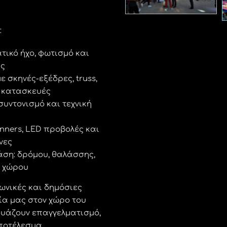
:
τικό ήχο, φωτισμό και
ής
 σκηνές-εξέδρες, truss,
 κατασκευές
υντονισμό και τεχνική
nners, LED προβολές και
νες
άση: δρόμου, θαλάσσης,
υ χώρου
νωνικές και δημόσιες
ία μας στον χώρο του
δυάζουν επαγγελματισμό,
ποτέλεσμα.