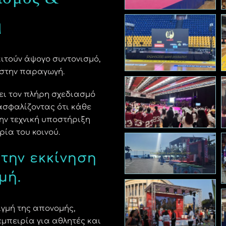
η
ιτούν άψογο συντονισμό,
 στην παραγωγή.
ει τον πλήρη σχεδιασμό
ασφαλίζοντας ότι κάθε
ην τεχνική υποστήριξη
ρία του κοινού.
 την εκκίνηση
μή.
τιγμή της απονομής,
εμπειρία για αθλητές και